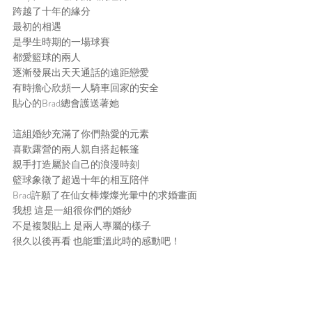
跨越了十年的緣分
最初的相遇
是學生時期的一場球賽
都愛籃球的兩人
逐漸發展出天天通話的遠距戀愛
有時擔心欣頻一人騎車回家的安全
貼心的Brad總會護送著她
這組婚紗充滿了你們熱愛的元素
喜歡露營的兩人親自搭起帳篷
親手打造屬於自己的浪漫時刻
籃球象徵了超過十年的相互陪伴
Brad許願了在仙女棒燦燦光暈中的求婚畫面
我想 這是一組很你們的婚紗
不是複製貼上 是兩人專屬的樣子
很久以後再看 也能重溫此時的感動吧！