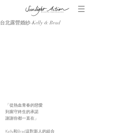
台北露營婚紗-Kelly & Brad
「從熱血青春的戀愛
到廝守終生的承諾
謝謝你都一直在」
Kelly和Brad這對新人的組合