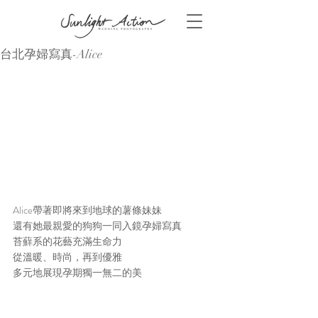
台北孕婦寫真-Alice
Alice帶著即將來到地球的薯條妹妹
還有她最親愛的狗狗一同入鏡孕婦寫真
苔蘚系的花藝充滿生命力
從溫暖、時尚，再到優雅
多元地展現孕期獨一無二的美